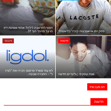
הסוף להרטבת לילה? אלפי אמהות דיוו
פסק זמן או אצבעות קינדר בדיאטה?
חו על מהפך תוך 31...
חדשות
פיננסי
לא עוד משרד פרסום: הכירו את “לגדו
שנת עסקים קולינריים חדשה
ל” - החברה שבונה...
חם מעכשיו!
זאת עבורכם
חדשות
מציעה