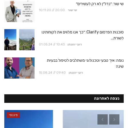
שי שור: ״נדל״ן לא רק לעשירים״
שי שור
10.11.20 // 20:00
סוכנות הפרסום Clarify: ״כך אנו מלווים את לקוחותינו
לשורת...
רועי יהונתן
01.05.24 // 10:43
נומה: איך טבעי וטכנולוגי משתלבים לטיפול בבעיות
שינה
רועי יהונתן
15.08.24 // 09:40
נצפה לאחרונה
פיננסי