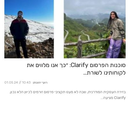
הס
סוכנות הפרסום Clarify: ״כך אנו מלווים את
חי
09
לקוחותינו לשורת...
רועי יהונתן
01.05.24 // 10:43
"פח
בזירה העסקית המודרנית, שבה לא מעט תקציבי פרסום זורמים לכיוון הלא נכון,
לדב
Clarify מציעה...