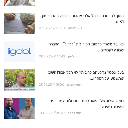
הסוף להרטבת לילה? אלפי אמהות דיווחו על מהפך תוך
31 יום
רועי יהונתן
07.02.23 // 15:00
לא עוד משרד פרסום: הכירו את “לגדול” - החברה
שבונה לעסקים...
ליאן
08.07.26 // 16:42
בעלי נכס? נקלעתם לחובות? לא הכל אבוד! חשוב
שתשמעו על הפתרון...
רועי יהונתן
23.01.23 // 15:00
נומה: שילוב של רפואה סינית וטכנולוגיה מודרנית
לשיפור השינה
רועי גלבר
14.08.24 // 19:07